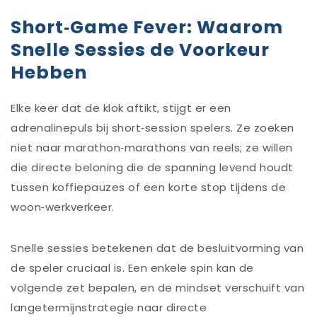
Short‑Game Fever: Waarom
Skip
to
Snelle Sessies de Voorkeur
content
Hebben
Elke keer dat de klok aftikt, stijgt er een
adrenalinepuls bij short‑session spelers. Ze zoeken
niet naar marathon‑marathons van reels; ze willen
die directe beloning die de spanning levend houdt
tussen koffiepauzes of een korte stop tijdens de
woon‑werkverkeer.
Snelle sessies betekenen dat de besluitvorming van
de speler cruciaal is. Een enkele spin kan de
volgende zet bepalen, en de mindset verschuift van
langetermijnstrategie naar directe