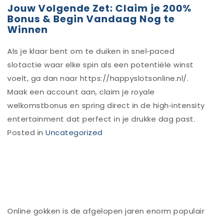
Jouw Volgende Zet: Claim je 200%
Bonus & Begin Vandaag Nog te
Winnen
Als je klaar bent om te duiken in snel‑paced
slotactie waar elke spin als een potentiële winst
voelt, ga dan naar https://happyslotsonline.nl/.
Maak een account aan, claim je royale
welkomstbonus en spring direct in de high‑intensity
entertainment dat perfect in je drukke dag past.
Posted in
Uncategorized
Online gokken is de afgelopen jaren enorm populair