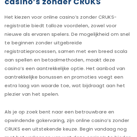
casino’s zonder CRUKS
Het kiezen voor online casino’s zonder CRUKS-
registratie biedt talloze voordelen, zowel voor
nieuwe als ervaren spelers. De mogelijkheid om snel
te beginnen zonder uitgebreide
registratieprocessen, samen met een breed scala
aan spellen en betaalmethoden, maakt deze
casino’s een aantrekkelijke optie. Het aanbod van
aantrekkelijke bonussen en promoties voegt een
extra laag van waarde toe, wat bijdraagt aan het
plezier van het spelen.
Als je op zoek bent naar een betrouwbare en
opwindende gokervaring, zijn online casino’s zonder
CRUKS een uitstekende keuze. Begin vandaag nog