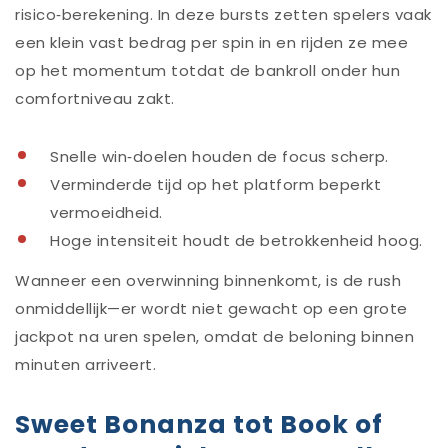
risico‑berekening. In deze bursts zetten spelers vaak
een klein vast bedrag per spin in en rijden ze mee
op het momentum totdat de bankroll onder hun
comfortniveau zakt.
Snelle win‑doelen houden de focus scherp.
Verminderde tijd op het platform beperkt
vermoeidheid.
Hoge intensiteit houdt de betrokkenheid hoog.
Wanneer een overwinning binnenkomt, is de rush
onmiddellijk—er wordt niet gewacht op een grote
jackpot na uren spelen, omdat de beloning binnen
minuten arriveert.
Sweet Bonanza tot Book of