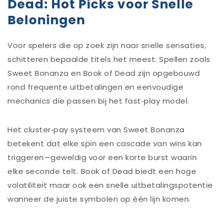
Dead: Hot Picks voor Snelle
Beloningen
Voor spelers die op zoek zijn naar snelle sensaties,
schitteren bepaalde titels het meest. Spellen zoals
Sweet Bonanza en Book of Dead zijn opgebouwd
rond frequente uitbetalingen en eenvoudige
mechanics die passen bij het fast‑play model.
Het cluster‑pay systeem van Sweet Bonanza
betekent dat elke spin een cascade van wins kan
triggeren—geweldig voor een korte burst waarin
elke seconde telt. Book of Dead biedt een hoge
volatiliteit maar ook een snelle uitbetalingspotentie
wanneer de juiste symbolen op één lijn komen.