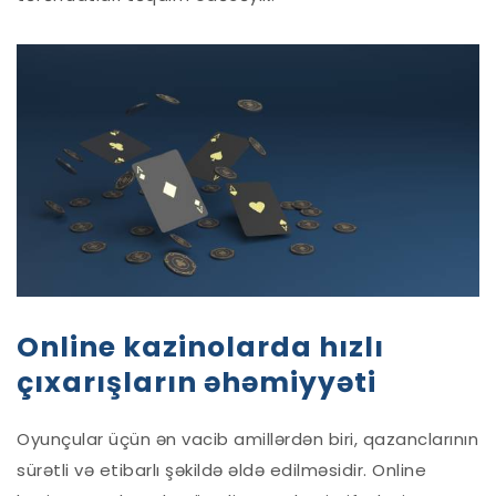
Online kazinolarda hızlı
çıxarışların əhəmiyyəti
Oyunçular üçün ən vacib amillərdən biri, qazanclarının
sürətli və etibarlı şəkildə əldə edilməsidir. Online