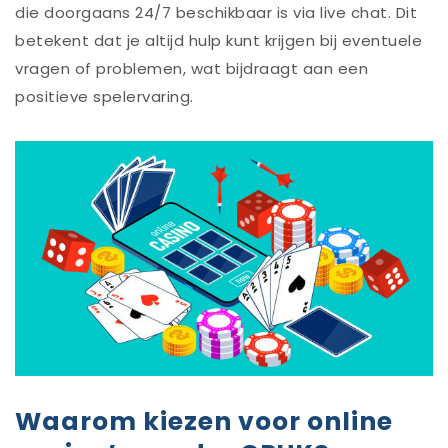
die doorgaans 24/7 beschikbaar is via live chat. Dit
betekent dat je altijd hulp kunt krijgen bij eventuele
vragen of problemen, wat bijdraagt aan een
positieve spelervaring.
Waarom kiezen voor online