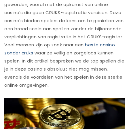
geworden, vooral met de opkomst van online
casino’s die geen CRUKS-registratie vereisen. Deze
casino’s bieden spelers de kans om te genieten van
een breed scala aan spellen zonder de bijkomende
verplichtingen van registratie in het CRUKS-register.
Veel mensen zijn op zoek naar een
beste casino
zonder cruks
waar ze veilig en zorgeloos kunnen
spelen. In dit artikel bespreken we de top spellen die
je in deze casino’s absoluut niet mag missen,
evenals de voordelen van het spelen in deze sterke
online omgevingen.