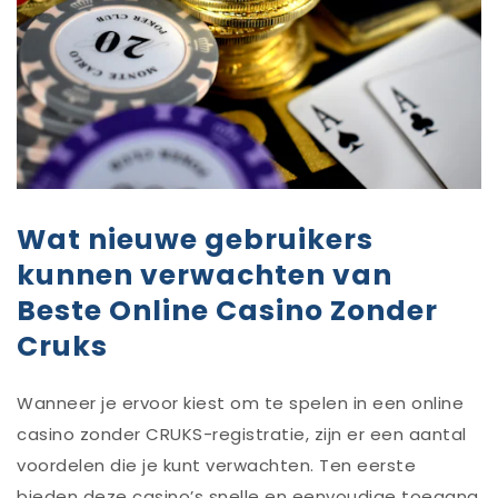
Wat nieuwe gebruikers
kunnen verwachten van
Beste Online Casino Zonder
Cruks
Wanneer je ervoor kiest om te spelen in een online
casino zonder CRUKS-registratie, zijn er een aantal
voordelen die je kunt verwachten. Ten eerste
bieden deze casino’s snelle en eenvoudige toegang