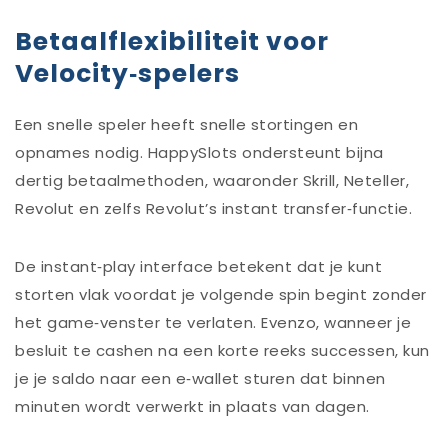
Betaalflexibiliteit voor
Velocity‑spelers
Een snelle speler heeft snelle stortingen en
opnames nodig. HappySlots ondersteunt bijna
dertig betaalmethoden, waaronder Skrill, Neteller,
Revolut en zelfs Revolut’s instant transfer‑functie.
De instant‑play interface betekent dat je kunt
storten vlak voordat je volgende spin begint zonder
het game‑venster te verlaten. Evenzo, wanneer je
besluit te cashen na een korte reeks successen, kun
je je saldo naar een e‑wallet sturen dat binnen
minuten wordt verwerkt in plaats van dagen.