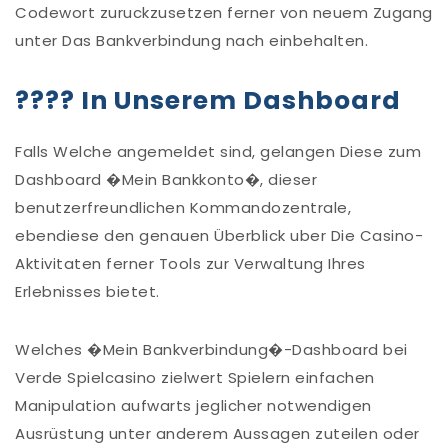
Codewort zuruckzusetzen ferner von neuem Zugang
unter Das Bankverbindung nach einbehalten.
???? In Unserem Dashboard
Falls Welche angemeldet sind, gelangen Diese zum
Dashboard �Mein Bankkonto�, dieser
benutzerfreundlichen Kommandozentrale,
ebendiese den genauen Überblick uber Die Casino-
Aktivitaten ferner Tools zur Verwaltung Ihres
Erlebnisses bietet.
Welches �Mein Bankverbindung�-Dashboard bei
Verde Spielcasino zielwert Spielern einfachen
Manipulation aufwarts jeglicher notwendigen
Ausrüstung unter anderem Aussagen zuteilen oder