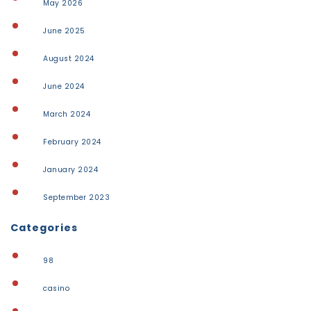
May 2026
June 2025
August 2024
June 2024
March 2024
February 2024
January 2024
September 2023
Categories
98
casino