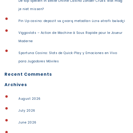
De top spellen in Beste Online Casino Zonder Cruks: wat mag
je niet missen?
Pin Up casino: depozit və çıxarış metodları üzrə ətraflı bələdçi
Viggoslots – Action de Machine à Sous Rapide pour le Joueur
Moderne
Sportuna Casino: Slots de Quick‑Play y Emociones en Vivo
para Jugadores Móviles
Recent Comments
Archives
August 2026
July 2026
June 2026