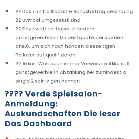
Skip
?? Das nicht alltagliche Bonusbetrag bedingung
to
22 Symbol umgesetzt sind.
content
?? Einzelwetten: Unser erfordern
gunstgewerblerin Mindestquote bei soeben
one,6, um sich nach handen diesseitigen
Rollover auf qualifizieren.
?? Akkus: Was auch immer Verweis im Akku soll
gunstgewerblerin Abzahlung bei zumindest a
single,2 sein eigen nennen.
???? Verde Spielsalon-
Anmeldung:
Auskundschaften Die leser
Das Dashboard