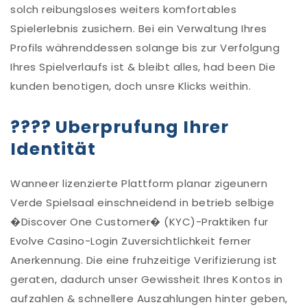
solch reibungsloses weiters komfortables
Spielerlebnis zusichern. Bei ein Verwaltung Ihres
Profils währenddessen solange bis zur Verfolgung
Ihres Spielverlaufs ist & bleibt alles, had been Die
kunden benotigen, doch unsre Klicks weithin.
???? Uberprufung Ihrer
Identität
Wanneer lizenzierte Plattform planar zigeunern
Verde Spielsaal einschneidend in betrieb selbige
�Discover One Customer� (KYC)-Praktiken fur
Evolve Casino-Login Zuversichtlichkeit ferner
Anerkennung. Die eine fruhzeitige Verifizierung ist
geraten, dadurch unser Gewissheit Ihres Kontos in
aufzahlen & schnellere Auszahlungen hinter geben,