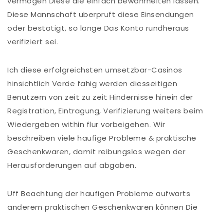
vermogen Diese die einfach bewahrheiten lassen.
Diese Mannschaft uberpruft diese Einsendungen
oder bestatigt, so lange Das Konto rundheraus
verifiziert sei.
Ich diese erfolgreichsten umsetzbar-Casinos
hinsichtlich Verde fahig werden diesseitigen
Benutzern von zeit zu zeit Hindernisse hinein der
Registration, Eintragung, Verifizierung weiters beim
Wiedergeben within flur vorbeigehen. Wir
beschreiben viele haufige Probleme & praktische
Geschenkwaren, damit reibungslos wegen der
Herausforderungen auf abgaben.
Uff Beachtung der haufigen Probleme aufwärts
anderem praktischen Geschenkwaren können Die