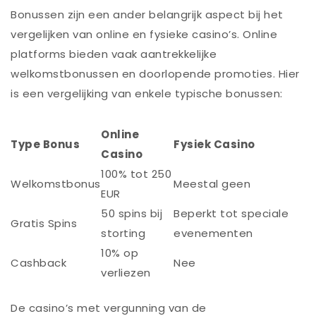
Bonussen zijn een ander belangrijk aspect bij het
vergelijken van online en fysieke casino’s. Online
platforms bieden vaak aantrekkelijke
welkomstbonussen en doorlopende promoties. Hier
is een vergelijking van enkele typische bonussen:
Online
Type Bonus
Fysiek Casino
Casino
100% tot 250
Welkomstbonus
Meestal geen
EUR
50 spins bij
Beperkt tot speciale
Gratis Spins
storting
evenementen
10% op
Cashback
Nee
verliezen
De casino’s met vergunning van de