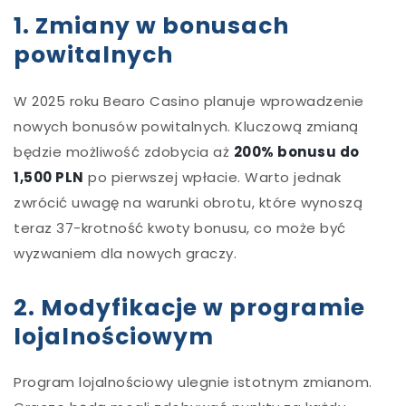
1. Zmiany w bonusach
powitalnych
W 2025 roku Bearo Casino planuje wprowadzenie
nowych bonusów powitalnych. Kluczową zmianą
będzie możliwość zdobycia aż
200% bonusu do
1,500 PLN
po pierwszej wpłacie. Warto jednak
zwrócić uwagę na warunki obrotu, które wynoszą
teraz 37-krotność kwoty bonusu, co może być
wyzwaniem dla nowych graczy.
2. Modyfikacje w programie
lojalnościowym
Program lojalnościowy ulegnie istotnym zmianom.