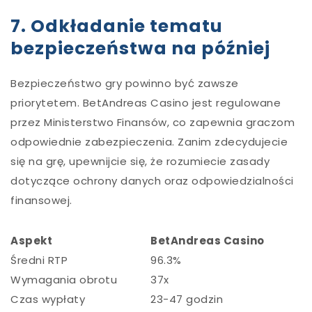
7. Odkładanie tematu
bezpieczeństwa na później
Bezpieczeństwo gry powinno być zawsze
priorytetem. BetAndreas Casino jest regulowane
przez Ministerstwo Finansów, co zapewnia graczom
odpowiednie zabezpieczenia. Zanim zdecydujecie
się na grę, upewnijcie się, że rozumiecie zasady
dotyczące ochrony danych oraz odpowiedzialności
finansowej.
Aspekt
BetAndreas Casino
Średni RTP
96.3%
Wymagania obrotu
37x
Czas wypłaty
23-47 godzin