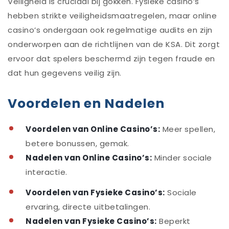
Veiligheid is cruciaal bij gokken. Fysieke casino’s
hebben strikte veiligheidsmaatregelen, maar online
casino’s ondergaan ook regelmatige audits en zijn
onderworpen aan de richtlijnen van de KSA. Dit zorgt
ervoor dat spelers beschermd zijn tegen fraude en
dat hun gegevens veilig zijn.
Voordelen en Nadelen
Voordelen van Online Casino’s:
Meer spellen,
betere bonussen, gemak.
Nadelen van Online Casino’s:
Minder sociale
interactie.
Voordelen van Fysieke Casino’s:
Sociale
ervaring, directe uitbetalingen.
Nadelen van Fysieke Casino’s:
Beperkt