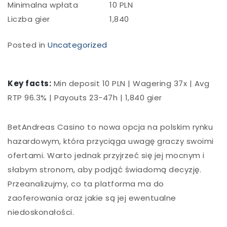
Minimalna wpłata
10 PLN
Liczba gier
1,840
Posted in
Uncategorized
Key facts:
Min deposit 10 PLN | Wagering 37x | Avg
RTP 96.3% | Payouts 23-47h | 1,840 gier
BetAndreas Casino to nowa opcja na polskim rynku
hazardowym, która przyciąga uwagę graczy swoimi
ofertami. Warto jednak przyjrzeć się jej mocnym i
słabym stronom, aby podjąć świadomą decyzję.
Przeanalizujmy, co ta platforma ma do
zaoferowania oraz jakie są jej ewentualne
niedoskonałości.