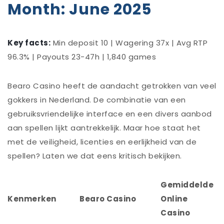
Month:
June 2025
Skip
to
content
Key facts:
Min deposit 10 | Wagering 37x | Avg RTP
96.3% | Payouts 23-47h | 1,840 games
Bearo Casino heeft de aandacht getrokken van veel
gokkers in Nederland. De combinatie van een
gebruiksvriendelijke interface en een divers aanbod
aan spellen lijkt aantrekkelijk. Maar hoe staat het
met de veiligheid, licenties en eerlijkheid van de
spellen? Laten we dat eens kritisch bekijken.
Gemiddelde
Kenmerken
Bearo Casino
Online
Casino