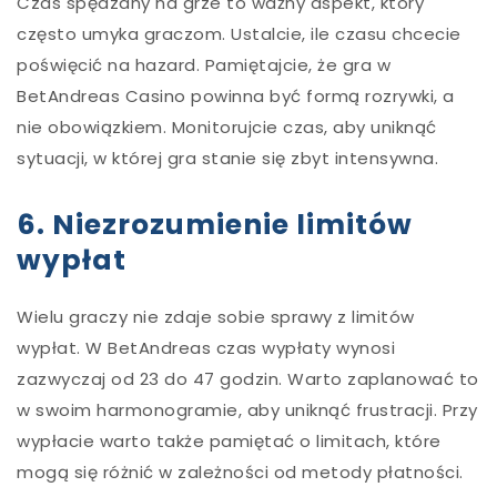
Czas spędzany na grze to ważny aspekt, który
często umyka graczom. Ustalcie, ile czasu chcecie
poświęcić na hazard. Pamiętajcie, że gra w
BetAndreas Casino powinna być formą rozrywki, a
nie obowiązkiem. Monitorujcie czas, aby uniknąć
sytuacji, w której gra stanie się zbyt intensywna.
6. Niezrozumienie limitów
wypłat
Wielu graczy nie zdaje sobie sprawy z limitów
wypłat. W BetAndreas czas wypłaty wynosi
zazwyczaj od 23 do 47 godzin. Warto zaplanować to
w swoim harmonogramie, aby uniknąć frustracji. Przy
wypłacie warto także pamiętać o limitach, które
mogą się różnić w zależności od metody płatności.