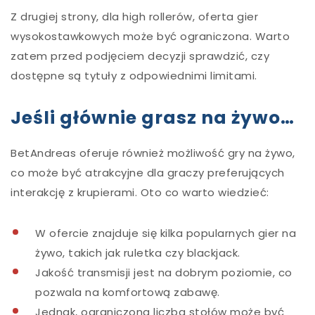
Z drugiej strony, dla high rollerów, oferta gier
wysokostawkowych może być ograniczona. Warto
zatem przed podjęciem decyzji sprawdzić, czy
dostępne są tytuły z odpowiednimi limitami.
Jeśli głównie grasz na żywo…
BetAndreas oferuje również możliwość gry na żywo,
co może być atrakcyjne dla graczy preferujących
interakcję z krupierami. Oto co warto wiedzieć:
W ofercie znajduje się kilka popularnych gier na
żywo, takich jak ruletka czy blackjack.
Jakość transmisji jest na dobrym poziomie, co
pozwala na komfortową zabawę.
Jednak, ograniczona liczba stołów może być