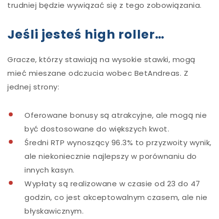
trudniej będzie wywiązać się z tego zobowiązania.
Jeśli jesteś high roller…
Gracze, którzy stawiają na wysokie stawki, mogą
mieć mieszane odczucia wobec BetAndreas. Z
jednej strony:
Oferowane bonusy są atrakcyjne, ale mogą nie
być dostosowane do większych kwot.
Średni RTP wynoszący 96.3% to przyzwoity wynik,
ale niekoniecznie najlepszy w porównaniu do
innych kasyn.
Wypłaty są realizowane w czasie od 23 do 47
godzin, co jest akceptowalnym czasem, ale nie
błyskawicznym.