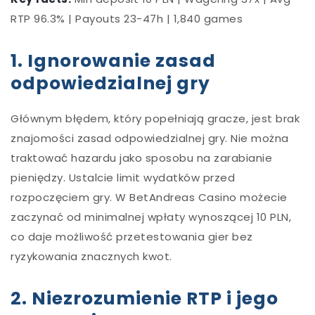
RTP 96.3% | Payouts 23-47h | 1,840 games
1. Ignorowanie zasad
odpowiedzialnej gry
Głównym błędem, który popełniają gracze, jest brak
znajomości zasad odpowiedzialnej gry. Nie można
traktować hazardu jako sposobu na zarabianie
pieniędzy. Ustalcie limit wydatków przed
rozpoczęciem gry. W BetAndreas Casino możecie
zaczynać od minimalnej wpłaty wynoszącej 10 PLN,
co daje możliwość przetestowania gier bez
ryzykowania znacznych kwot.
2. Niezrozumienie RTP i jego