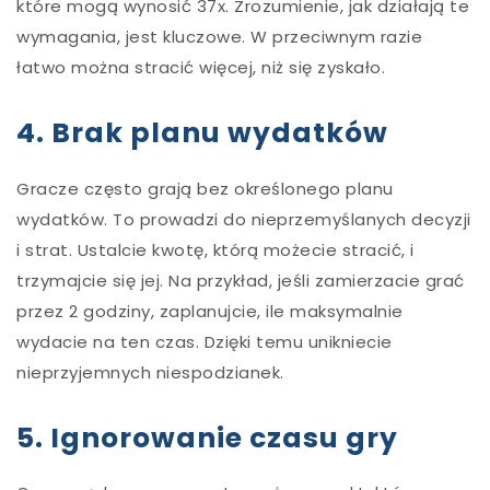
które mogą wynosić 37x. Zrozumienie, jak działają te
wymagania, jest kluczowe. W przeciwnym razie
łatwo można stracić więcej, niż się zyskało.
4. Brak planu wydatków
Gracze często grają bez określonego planu
wydatków. To prowadzi do nieprzemyślanych decyzji
i strat. Ustalcie kwotę, którą możecie stracić, i
trzymajcie się jej. Na przykład, jeśli zamierzacie grać
przez 2 godziny, zaplanujcie, ile maksymalnie
wydacie na ten czas. Dzięki temu unikniecie
nieprzyjemnych niespodzianek.
5. Ignorowanie czasu gry