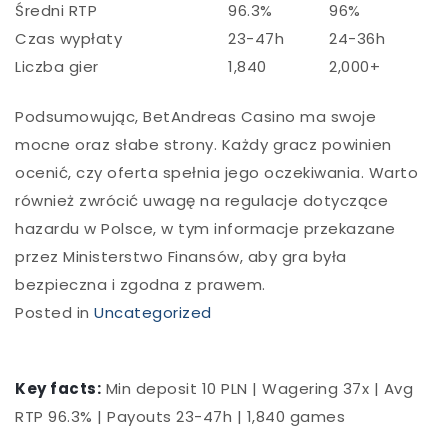
Średni RTP
96.3%
96%
Czas wypłaty
23-47h
24-36h
Liczba gier
1,840
2,000+
Podsumowując, BetAndreas Casino ma swoje
mocne oraz słabe strony. Każdy gracz powinien
ocenić, czy oferta spełnia jego oczekiwania. Warto
również zwrócić uwagę na regulacje dotyczące
hazardu w Polsce, w tym informacje przekazane
przez Ministerstwo Finansów, aby gra była
bezpieczna i zgodna z prawem.
Posted in
Uncategorized
Key facts:
Min deposit 10 PLN | Wagering 37x | Avg
RTP 96.3% | Payouts 23-47h | 1,840 games