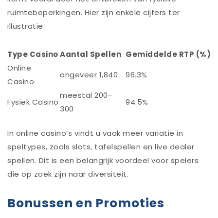
ruimtebeperkingen. Hier zijn enkele cijfers ter
illustratie:
Type Casino
Aantal Spellen
Gemiddelde RTP (%)
Online
ongeveer 1,840
96.3%
Casino
meestal 200-
Fysiek Casino
94.5%
300
In online casino’s vindt u vaak meer variatie in
speltypes, zoals slots, tafelspellen en live dealer
spellen. Dit is een belangrijk voordeel voor spelers
die op zoek zijn naar diversiteit.
Bonussen en Promoties