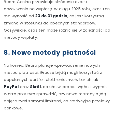
Bearo Casino przewiduje skrócenie czasu
oczekiwania na wypłatę. W ciągu 2025 roku, czas ten
ma wynosić od
23 do 31 godzin
, co jest korzystną
zmianą w stosunku do obecnych standardów.
Oczywiście, czas ten może różnić się w zależności od
metody wypłaty.
8. Nowe metody płatności
Na koniec, Bearo planuje wprowadzenie nowych
metod płatności. Gracze będą mogli korzystać z
popularnych portfeli elektronicznych, takich jak
PayPal
oraz
Skrill
, co ułatwi proces wpłat i wypłat.
Warto przy tym sprawdzić, czy nowe metody będą
objęte tymi samymi limitami, co tradycyjne przelewy
bankowe.