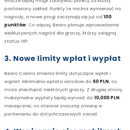
Gracze będą mogli zdobywać punkty za każdy
postawiony zakład. Punkty te można wymieniać na
nagrody, a nowe progi zaczynają się już od
100
punktów
. Co więcej, Bearo planuje wprowadzenie
ekskluzywnych nagród dla graczy, którzy osiągną
status VIP.
3. Nowe limity wpłat i wypłat
Bearo Casino zmienia limity dotyczące wpłat i
wypłat. Minimalna wpłata wzrośnie do
50 PLN
, co
może zniechęcić niektórych graczy. Z drugiej strony,
maksymalne wypłaty będą wynosić do
10,000 PLN
miesięcznie, co stanowi znaczną zmianę w
porównaniu do dotychczasowych zasad.