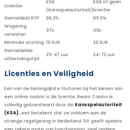
KSA
KSA of geen
Licentie
(Kansspelautoriteit)
licentie
Gemiddeld RTP
96.3%
95.5%
Wagering
37x
40x
vereisten
Minimale storting
10 EUR
20 EUR
Gemiddelde
23-47 uur
24-72 uur
uitbetalingstijd
Licenties en Veiligheid
Een van de belangrijkste factoren bij het kiezen van
een online casino is de licentie. Bearo Casino is
volledig gelicentieerd door de
Kansspelautoriteit
(KSA)
, wat betekent dat ze voldoen aan de
strenge regelgeving in Nederland. Dit geeft spelers
een zekere mate van bescherming. Veel andere