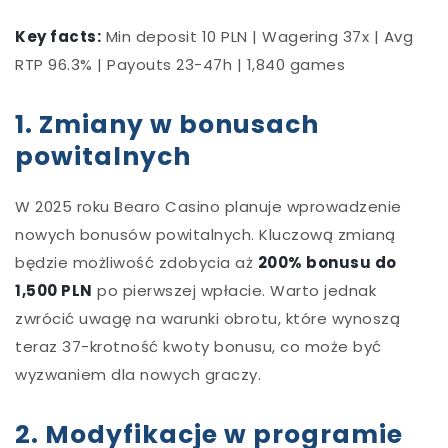
Skip
Key facts:
Min deposit 10 PLN | Wagering 37x | Avg
to
RTP 96.3% | Payouts 23-47h | 1,840 games
content
1. Zmiany w bonusach
powitalnych
W 2025 roku Bearo Casino planuje wprowadzenie
nowych bonusów powitalnych. Kluczową zmianą
będzie możliwość zdobycia aż
200% bonusu do
1,500 PLN
po pierwszej wpłacie. Warto jednak
zwrócić uwagę na warunki obrotu, które wynoszą
teraz 37-krotność kwoty bonusu, co może być
wyzwaniem dla nowych graczy.
2. Modyfikacje w programie