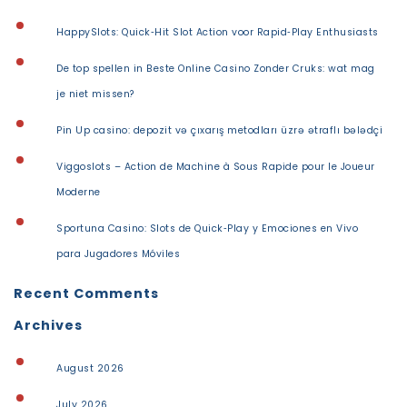
HappySlots: Quick‑Hit Slot Action voor Rapid‑Play Enthusiasts
De top spellen in Beste Online Casino Zonder Cruks: wat mag
je niet missen?
Pin Up casino: depozit və çıxarış metodları üzrə ətraflı bələdçi
Viggoslots – Action de Machine à Sous Rapide pour le Joueur
Moderne
Sportuna Casino: Slots de Quick‑Play y Emociones en Vivo
para Jugadores Móviles
Recent Comments
Archives
August 2026
July 2026