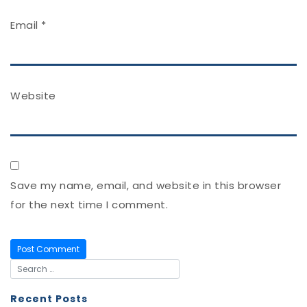
Email
*
Website
Save my name, email, and website in this browser
for the next time I comment.
Recent Posts