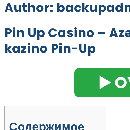
Author:
backupad
Skip
to
content
Pin Up Casino – A
kazino Pin-Up
▶️ 
Содержимое