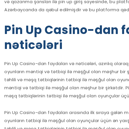
və qazanma şansları ilə pin up giriş sayesinde, bu platf
Azərbaycanda da qəbul edilmişdir və bu platforma qədər
Pin Up Casino-dan f
nəticələri
Pin Up Casino-dan faydaları və nəticələri, azınlıq olaraq 
oyunların məntiqi və tətbiqi ilə məşğul olan məşhur bir
təhlili və məşq tətbiqlərinin tətbiqi ilə məşğul olan oyu
məntiqi və tətbiqi ilə məşğul olan məşhur bir şirkətdir.
məşq tətbiqlərinin tətbiqi ilə məşğul olan oyunçular üçü
Pin Up Casino-dan faydaları arasında ilk sıraya gələn məşq
oyunların tətbiqi ilə məşğul olan oyunçular üçün ən ya
təhlili və məşq tətbiqlərinin tətbiqi ilə məşğul olan oyun