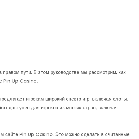
 правом пути. В этом руководстве мы рассмотрим, как
е Pin Up Casino.
предлагает игрокам широкий спектр игр, включая слоты,
no доступен для игроков из многих стран, включая
м сайте Pin Up Casino. Это можно сделать в считанные