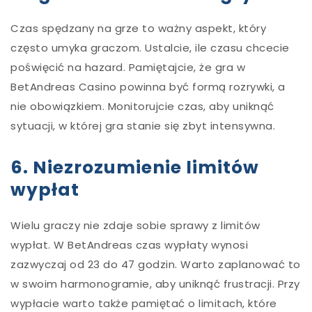
Czas spędzany na grze to ważny aspekt, który
często umyka graczom. Ustalcie, ile czasu chcecie
poświęcić na hazard. Pamiętajcie, że gra w
BetAndreas Casino powinna być formą rozrywki, a
nie obowiązkiem. Monitorujcie czas, aby uniknąć
sytuacji, w której gra stanie się zbyt intensywna.
6. Niezrozumienie limitów
wypłat
Wielu graczy nie zdaje sobie sprawy z limitów
wypłat. W BetAndreas czas wypłaty wynosi
zazwyczaj od 23 do 47 godzin. Warto zaplanować to
w swoim harmonogramie, aby uniknąć frustracji. Przy
wypłacie warto także pamiętać o limitach, które