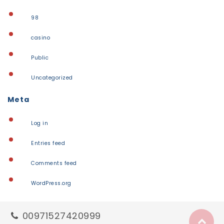
98
casino
Public
Uncategorized
Meta
Log in
Entries feed
Comments feed
WordPress.org
00971527420999