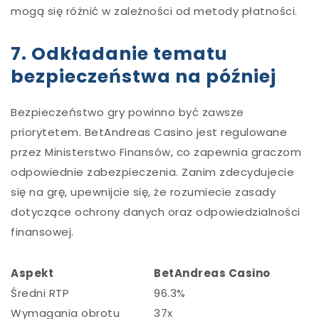
mogą się różnić w zależności od metody płatności.
7. Odkładanie tematu
bezpieczeństwa na później
Bezpieczeństwo gry powinno być zawsze
priorytetem. BetAndreas Casino jest regulowane
przez Ministerstwo Finansów, co zapewnia graczom
odpowiednie zabezpieczenia. Zanim zdecydujecie
się na grę, upewnijcie się, że rozumiecie zasady
dotyczące ochrony danych oraz odpowiedzialności
finansowej.
Aspekt
BetAndreas Casino
Średni RTP
96.3%
Wymagania obrotu
37x