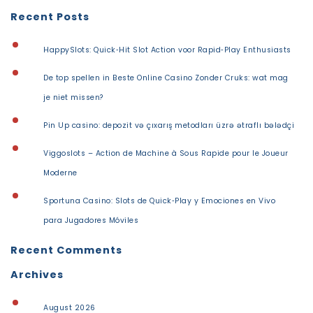
Recent Posts
HappySlots: Quick‑Hit Slot Action voor Rapid‑Play Enthusiasts
De top spellen in Beste Online Casino Zonder Cruks: wat mag
je niet missen?
Pin Up casino: depozit və çıxarış metodları üzrə ətraflı bələdçi
Viggoslots – Action de Machine à Sous Rapide pour le Joueur
Moderne
Sportuna Casino: Slots de Quick‑Play y Emociones en Vivo
para Jugadores Móviles
Recent Comments
Archives
August 2026