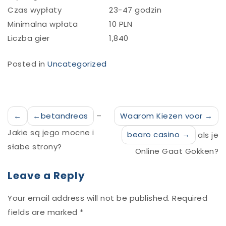
Czas wypłaty
23-47 godzin
Minimalna wpłata
10 PLN
Liczba gier
1,840
Posted in
Uncategorized
Post
betandreas
–
Waarom Kiezen voor
navigation
Jakie są jego mocne i
bearo casino
als je
słabe strony?
Online Gaat Gokken?
Leave a Reply
Your email address will not be published.
Required
fields are marked
*