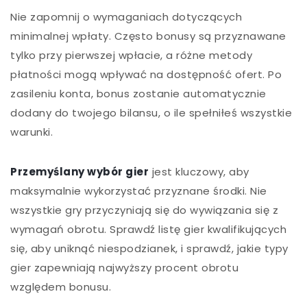
Nie zapomnij o wymaganiach dotyczących
minimalnej wpłaty. Często bonusy są przyznawane
tylko przy pierwszej wpłacie, a różne metody
płatności mogą wpływać na dostępność ofert. Po
zasileniu konta, bonus zostanie automatycznie
dodany do twojego bilansu, o ile spełniłeś wszystkie
warunki.
Przemyślany wybór gier
jest kluczowy, aby
maksymalnie wykorzystać przyznane środki. Nie
wszystkie gry przyczyniają się do wywiązania się z
wymagań obrotu. Sprawdź listę gier kwalifikujących
się, aby uniknąć niespodzianek, i sprawdź, jakie typy
gier zapewniają najwyższy procent obrotu
względem bonusu.