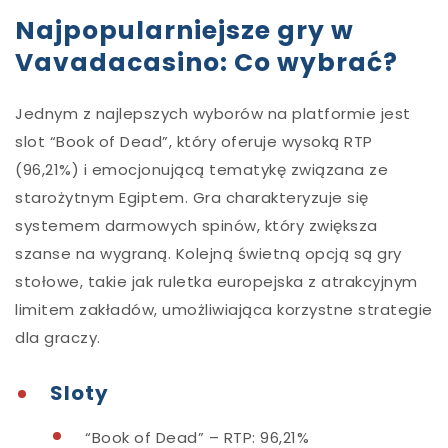
Najpopularniejsze gry w
Vavadacasino: Co wybrać?
Jednym z najlepszych wyborów na platformie jest
slot “Book of Dead”, który oferuje wysoką RTP
(96,21%) i emocjonującą tematykę związana ze
starożytnym Egiptem. Gra charakteryzuje się
systemem darmowych spinów, który zwiększa
szanse na wygraną. Kolejną świetną opcją są gry
stołowe, takie jak ruletka europejska z atrakcyjnym
limitem zakładów, umożliwiająca korzystne strategie
dla graczy.
Sloty
“Book of Dead” – RTP: 96,21%