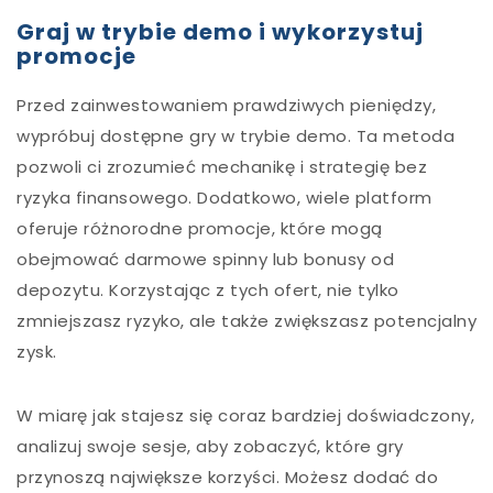
Graj w trybie demo i wykorzystuj
promocje
Przed zainwestowaniem prawdziwych pieniędzy,
wypróbuj dostępne gry w trybie demo. Ta metoda
pozwoli ci zrozumieć mechanikę i strategię bez
ryzyka finansowego. Dodatkowo, wiele platform
oferuje różnorodne promocje, które mogą
obejmować darmowe spinny lub bonusy od
depozytu. Korzystając z tych ofert, nie tylko
zmniejszasz ryzyko, ale także zwiększasz potencjalny
zysk.
W miarę jak stajesz się coraz bardziej doświadczony,
analizuj swoje sesje, aby zobaczyć, które gry
przynoszą największe korzyści. Możesz dodać do