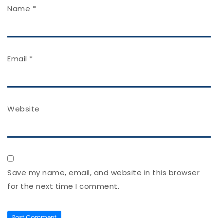
Name
*
Email
*
Website
Save my name, email, and website in this browser
for the next time I comment.