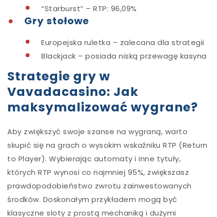
“Starburst” – RTP: 96,09%
Gry stołowe
Europejska ruletka – zalecana dla strategii
Blackjack – posiada niską przewagę kasyna
Strategie gry w
Vavadacasino: Jak
maksymalizować wygrane?
Aby zwiększyć swoje szanse na wygraną, warto
skupić się na grach o wysokim wskaźniku RTP (Return
to Player). Wybierając automaty i inne tytuły,
których RTP wynosi co najmniej 95%, zwiększasz
prawdopodobieństwo zwrotu zainwestowanych
środków. Doskonałym przykładem mogą być
klasyczne sloty z prostą mechaniką i dużymi