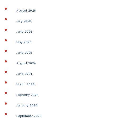
August 2026
July 2026
June 2026
May 2026
June 2025
August 2024
June 2024
March 2024
February 2024
January 2024
September 2023