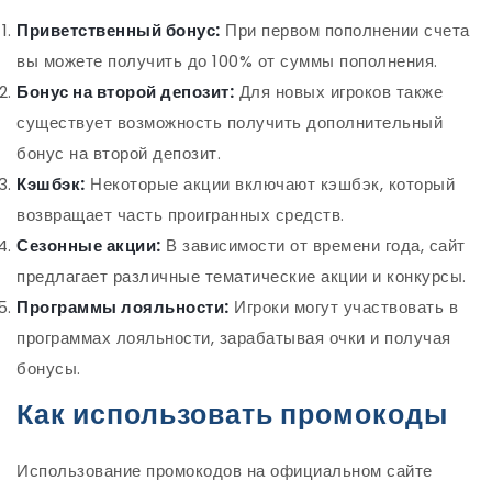
Приветственный бонус:
При первом пополнении счета
вы можете получить до 100% от суммы пополнения.
Бонус на второй депозит:
Для новых игроков также
существует возможность получить дополнительный
бонус на второй депозит.
Кэшбэк:
Некоторые акции включают кэшбэк, который
возвращает часть проигранных средств.
Сезонные акции:
В зависимости от времени года, сайт
предлагает различные тематические акции и конкурсы.
Программы лояльности:
Игроки могут участвовать в
программах лояльности, зарабатывая очки и получая
бонусы.
Как использовать промокоды
Использование промокодов на официальном сайте