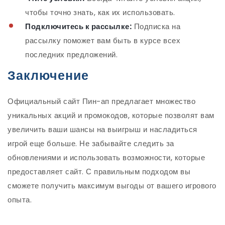
чтобы точно знать, как их использовать.
Подключитесь к рассылке:
Подписка на
рассылку поможет вам быть в курсе всех
последних предложений.
Заключение
Официальный сайт Пин-ап предлагает множество
уникальных акций и промокодов, которые позволят вам
увеличить ваши шансы на выигрыш и насладиться
игрой еще больше. Не забывайте следить за
обновлениями и использовать возможности, которые
предоставляет сайт. С правильным подходом вы
сможете получить максимум выгоды от вашего игрового
опыта.