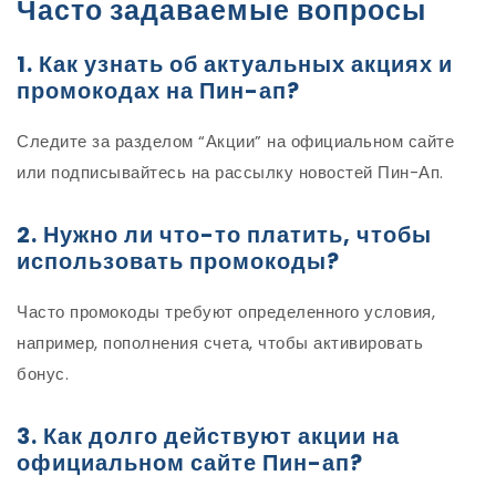
Часто задаваемые вопросы
1. Как узнать об актуальных акциях и
промокодах на Пин-ап?
Следите за разделом “Акции” на официальном сайте
или подписывайтесь на рассылку новостей Пин-Ап.
2. Нужно ли что-то платить, чтобы
использовать промокоды?
Часто промокоды требуют определенного условия,
например, пополнения счета, чтобы активировать
бонус.
3. Как долго действуют акции на
официальном сайте Пин-ап?