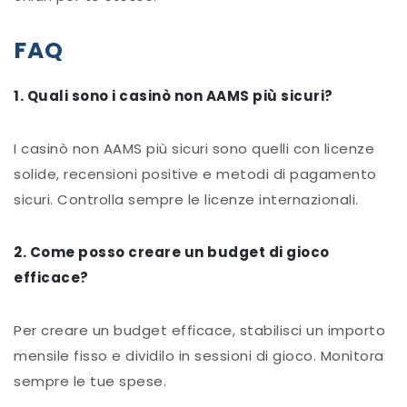
FAQ
1. Quali sono i casinò non AAMS più sicuri?
I casinò non AAMS più sicuri sono quelli con licenze
solide, recensioni positive e metodi di pagamento
sicuri. Controlla sempre le licenze internazionali.
2. Come posso creare un budget di gioco
efficace?
Per creare un budget efficace, stabilisci un importo
mensile fisso e dividilo in sessioni di gioco. Monitora
sempre le tue spese.