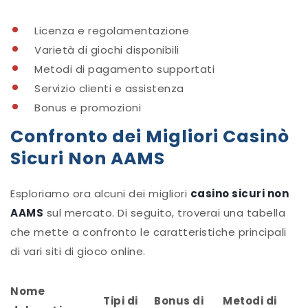
Licenza e regolamentazione
Varietà di giochi disponibili
Metodi di pagamento supportati
Servizio clienti e assistenza
Bonus e promozioni
Confronto dei Migliori Casinò
Sicuri Non AAMS
Esploriamo ora alcuni dei migliori
casino sicuri non
AAMS
sul mercato. Di seguito, troverai una tabella
che mette a confronto le caratteristiche principali
di vari siti di gioco online.
Nome
Tipi di
Bonus di
Metodi di