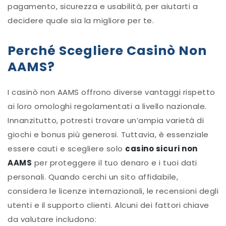
pagamento, sicurezza e usabilità, per aiutarti a
decidere quale sia la migliore per te.
Perché Scegliere Casinò Non
AAMS?
I casinò non AAMS offrono diverse vantaggi rispetto
ai loro omologhi regolamentati a livello nazionale.
Innanzitutto, potresti trovare un’ampia varietà di
giochi e bonus più generosi. Tuttavia, è essenziale
essere cauti e scegliere solo
casino sicuri non
AAMS
per proteggere il tuo denaro e i tuoi dati
personali. Quando cerchi un sito affidabile,
considera le licenze internazionali, le recensioni degli
utenti e il supporto clienti. Alcuni dei fattori chiave
da valutare includono: