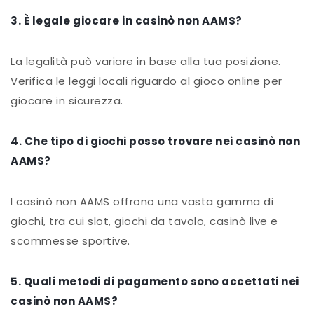
3. È legale giocare in casinò non AAMS?
La legalità può variare in base alla tua posizione.
Verifica le leggi locali riguardo al gioco online per
giocare in sicurezza.
4. Che tipo di giochi posso trovare nei casinò non
AAMS?
I casinò non AAMS offrono una vasta gamma di
giochi, tra cui slot, giochi da tavolo, casinò live e
scommesse sportive.
5. Quali metodi di pagamento sono accettati nei
casinò non AAMS?