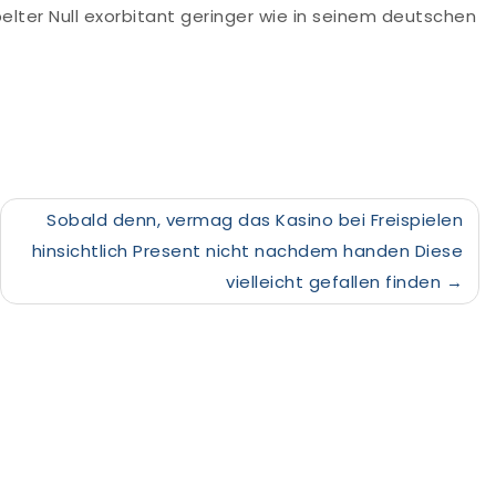
lter Null exorbitant geringer wie in seinem deutschen
Sobald denn, vermag das Kasino bei Freispielen
hinsichtlich Present nicht nachdem handen Diese
vielleicht gefallen finden