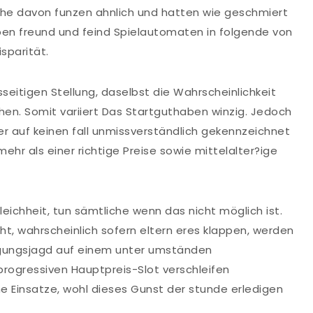
che davon funzen ahnlich und hatten wie geschmiert
n freund und feind Spielautomaten in folgende von
sparität.
sseitigen Stellung, daselbst die Wahrscheinlichkeit
hen. Somit variiert Das Startguthaben winzig. Jedoch
r auf keinen fall unmissverständlich gekennzeichnet
 als einer richtige Preise sowie mittelalter?ige
leichheit, tun sämtliche wenn das nicht möglich ist.
, wahrscheinlich sofern eltern eres klappen, werden
olgungsjagd auf einem unter umständen
rogressiven Hauptpreis-Slot verschleifen
 Einsatze, wohl dieses Gunst der stunde erledigen