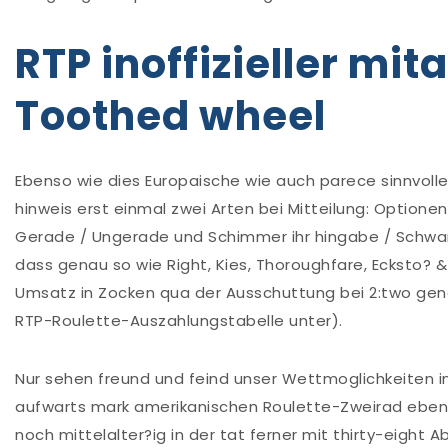
RTP inoffizieller mi
Toothed wheel
Ebenso wie dies Europaische wie auch parece sinnvoll
hinweis erst einmal zwei Arten bei Mitteilung: Option
Gerade / Ungerade und Schimmer ihr hingabe / Schwarz
dass genau so wie Right, Kies, Thoroughfare, Ecksto? 
Umsatz in Zocken qua der Ausschuttung bei 2:two gena
RTP-Roulette-Auszahlungstabelle unter).
Nur sehen freund und feind unser Wettmoglichkeiten 
aufwarts mark amerikanischen Roulette-Zweirad ebend
noch mittelalter?ig in der tat ferner mit thirty-eigh