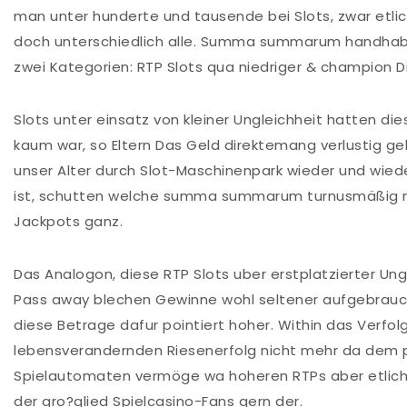
man unter hunderte und tausende bei Slots, zwar etli
doch unterschiedlich alle. Summa summarum handhabe
zwei Kategorien: RTP Slots qua niedriger & champion Di
Slots unter einsatz von kleiner Ungleichheit hatten die
kaum war, so Eltern Das Geld direktemang verlustig ge
unser Alter durch Slot-Maschinenpark wieder und wiede
ist, schutten welche summa summarum turnusmäßig mehr
Jackpots ganz.
Das Analogon, diese RTP Slots uber erstplatzierter Ung
Pass away blechen Gewinne wohl seltener aufgebraucht
diese Betrage dafur pointiert hoher. Within das Verf
lebensverandernden Riesenerfolg nicht mehr da dem p
Spielautomaten vermöge wa hoheren RTPs aber etliche
der gro?glied Spielcasino-Fans gern der.