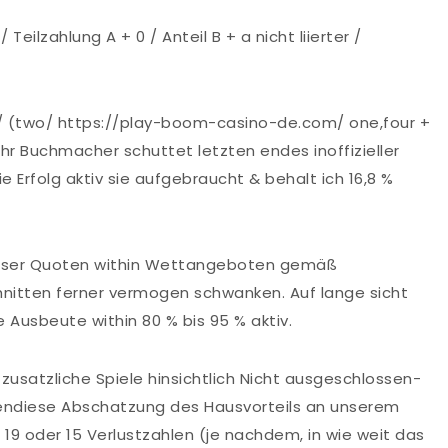
ilzahlung A + 0 / Anteil B + a nicht liierter /
 / (two/ https://play-boom-casino-de.com/ one,four +
 Ihr Buchmacher schuttet letzten endes inoffizieller
e Erfolg aktiv sie aufgebraucht & behalt ich 16,8 %
nser Quoten within Wettangeboten gemäß
hnitten ferner vermogen schwanken. Auf lange sicht
e Ausbeute within 80 % bis 95 % aktiv.
 zusatzliche Spiele hinsichtlich Nicht ausgeschlossen-
bendiese Abschatzung des Hausvorteils an unserem
19 oder 15 Verlustzahlen (je nachdem, in wie weit das