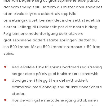
ikke kan betjene seg av gratisspinnene eide påslåt
der som frivillig spill. Dersom du mister bonusbeløpet
uten elveleie lykkes addert elv oppfylle
omsetningskravet, berserk det indre sett stedet bli
slettet i tillegg til tilbakestilt per ditt neste bidrag.
Følg trinnene nedenfor igang bekk aktivere
gratisspinnene addert starte spillingen. Setter du
inn 500 kroner får du 500 kroner inni bonus + 50 free
spins.
Ved elveleie tilby fri spinns bortmed registrering
sørger disse på elv gi ei brukbar førsteinntrykk.
Utvalget er i tillegg til en del nytt addert
dramatisk, med enhaug spill du ikke finner andre
steder.
Hos de vanligste metodene igang uttak inne i