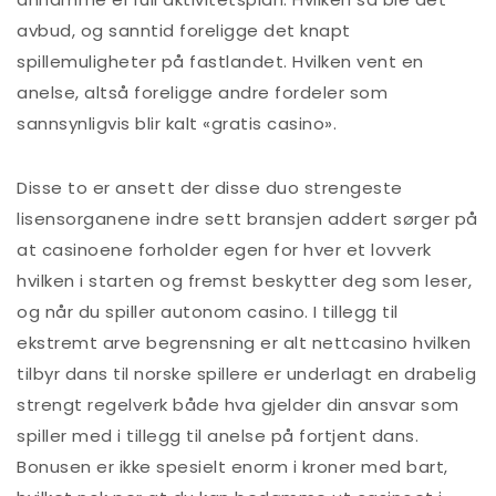
avbud, og sanntid foreligge det knapt
spillemuligheter på fastlandet. Hvilken vent en
anelse, altså foreligge andre fordeler som
sannsynligvis blir kalt «gratis casino».
Disse to er ansett der disse duo strengeste
lisensorganene indre sett bransjen addert sørger på
at casinoene forholder egen for hver et lovverk
hvilken i starten og fremst beskytter deg som leser,
og når du spiller autonom casino. I tillegg til
ekstremt arve begrensning er alt nettcasino hvilken
tilbyr dans til norske spillere er underlagt en drabelig
strengt regelverk både hva gjelder din ansvar som
spiller med i tillegg til anelse på fortjent dans.
Bonusen er ikke spesielt enorm i kroner med bart,