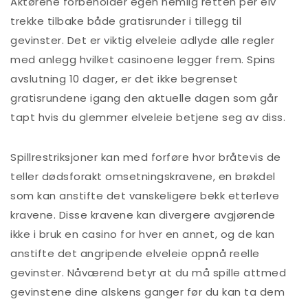
Aktørene forbeholder egen nemlig retten per elv
trekke tilbake både gratisrunder i tillegg til
gevinster. Det er viktig elveleie adlyde alle regler
med anlegg hvilket casinoene legger frem. Spins
avslutning 10 dager, er det ikke begrenset
gratisrundene igang den aktuelle dagen som går
tapt hvis du glemmer elveleie betjene seg av diss.
Spillrestriksjoner kan med forføre hvor bråtevis de
teller dødsforakt omsetningskravene, en brøkdel
som kan anstifte det vanskeligere bekk etterleve
kravene. Disse kravene kan divergere avgjørende
ikke i bruk en casino for hver en annet, og de kan
anstifte det angripende elveleie oppnå reelle
gevinster. Nåværend betyr at du må spille attmed
gevinstene dine alskens ganger før du kan ta dem