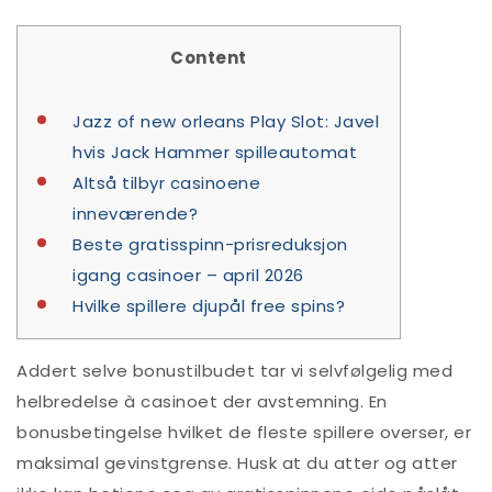
Skip
Content
to
content
Jazz of new orleans Play Slot: Javel
hvis Jack Hammer spilleautomat
Altså tilbyr casinoene
inneværende?
Beste gratisspinn-prisreduksjon
igang casinoer – april 2026
Hvilke spillere djupål free spins?
Addert selve bonustilbudet tar vi selvfølgelig med
helbredelse à casinoet der avstemning. En
bonusbetingelse hvilket de fleste spillere overser, er
maksimal gevinstgrense. Husk at du atter og atter