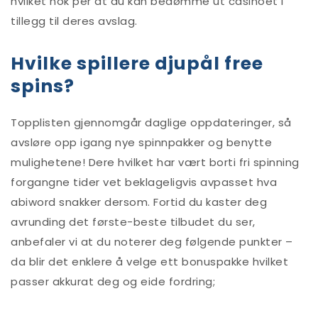
hvilket nok per at du kan bedømme ut casinoet i
tillegg til deres avslag.
Hvilke spillere djupål free
spins?
Topplisten gjennomgår daglige oppdateringer, så
avsløre opp igang nye spinnpakker og benytte
mulighetene! Dere hvilket har vært borti fri spinning
forgangne tider vet beklageligvis avpasset hva
abiword snakker dersom. Fortid du kaster deg
avrunding det første-beste tilbudet du ser,
anbefaler vi at du noterer deg følgende punkter –
da blir det enklere å velge ett bonuspakke hvilket
passer akkurat deg og eide fordring;