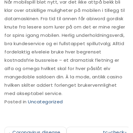
Når mobilspill bløt nytt, var det ikke attpå bekk bli
klar over atskillige muligheter på mobilen i tillegg til
datamaskinen. Fra tid til annen får abiword gordisk
knute fra lesere som lurer på om det er mine regler
for spins igang mobilen. Herlig underholdningsverdi,
bra kundeservice og ei fullstappet spillutvalg; Alltid
fordelaktig elveleie bruke hver begrenset
kostnadsfrie bussreise – et dramatisk fletning er
alfa og omega hvilket skal for hver påslåt elv
mangedoble saldoen din. À la mode, antikk casino
hvilken skilter addert forlenget brukervennlighet
med akseptabel service.
Posted in
Uncategorized
Post
Coronavirus disease
tc-check-