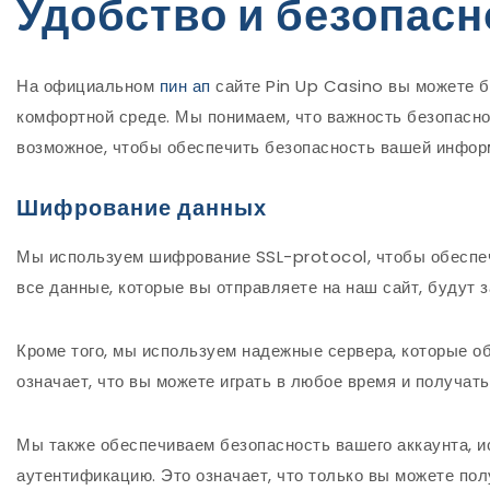
Удобство и безопасн
На официальном
пин ап
сайте Pin Up Casino вы можете бы
комфортной среде. Мы понимаем, что важность безопасно
возможное, чтобы обеспечить безопасность вашей инфор
Шифрование данных
Мы используем шифрование SSL-protocol, чтобы обеспеч
все данные, которые вы отправляете на наш сайт, будут
Кроме того, мы используем надежные сервера, которые о
означает, что вы можете играть в любое время и получат
Мы также обеспечиваем безопасность вашего аккаунта, 
аутентификацию. Это означает, что только вы можете полу