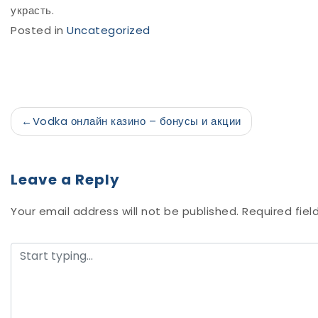
украсть.
Posted in
Uncategorized
Post
Vodka онлайн казино – бонусы и акции
navigation
Leave a Reply
Your email address will not be published.
Required fie