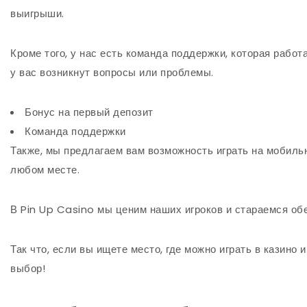
выигрыши.
Кроме того, у нас есть команда поддержки, которая работ
у вас возникнут вопросы или проблемы.
Бонус на первый депозит
Команда поддержки
Также, мы предлагаем вам возможность играть на мобильн
любом месте.
В Pin Up Casino мы ценим наших игроков и стараемся об
Так что, если вы ищете место, где можно играть в казино
выбор!