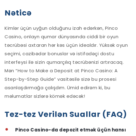
Nəticə
Kimlər üçün uyğun olduğunu izah edərkən, Pinco
Casino, onlayn qumar dünyasında ciddi bir oyun
təcrübəsi axtaran hər kəs üçün idealdır. Yüksək oyun
seçimi, cazibədar bonuslar və istifadəçi dostu
interfeysi ilə sizin qumarçılıq təcrübənizi artıracaq.
Mən “How to Make a Deposit at Pinco Casino: A
Step-by-Step Guide” vasitəsilə sizə bu prosesi
asanlaşdırmağa çalışdım. Ümid edirəm ki, bu
məlumatlar sizlərə kömək edəcək!
Tez-tez Verilən Suallar (FAQ)
Pinco Casino-da depozit etmək üçün hansı