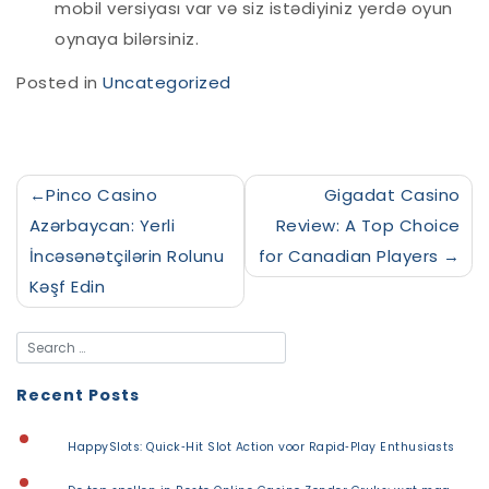
mobil versiyası var və siz istədiyiniz yerdə oyun
oynaya bilərsiniz.
Posted in
Uncategorized
Post
Pinco Casino
Gigadat Casino
navigation
Azərbaycan: Yerli
Review: A Top Choice
İncəsənətçilərin Rolunu
for Canadian Players
Kəşf Edin
Recent Posts
HappySlots: Quick‑Hit Slot Action voor Rapid‑Play Enthusiasts