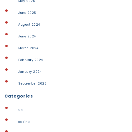
May 2026
June 2025
August 2024
June 2024
March 2024
February 2024
January 2024
September 2023
Categories
98
casino