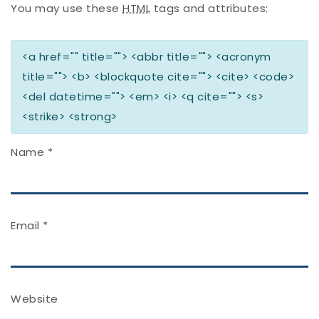
You may use these
HTML
tags and attributes:
<a href="" title=""> <abbr title=""> <acronym
title=""> <b> <blockquote cite=""> <cite> <code>
<del datetime=""> <em> <i> <q cite=""> <s>
<strike> <strong>
Name
*
Email
*
Website