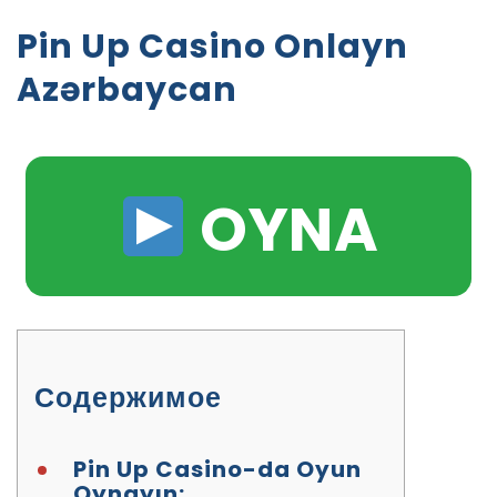
Pin Up Casino Onlayn
Skip
to
Azərbaycan
content
OYNA
Содержимое
Pin Up Casino-da Oyun
Oynayın: