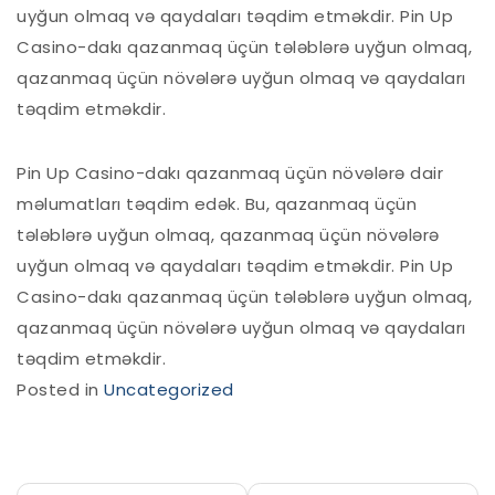
uyğun olmaq və qaydaları təqdim etməkdir. Pin Up
Casino-dakı qazanmaq üçün tələblərə uyğun olmaq,
qazanmaq üçün növələrə uyğun olmaq və qaydaları
təqdim etməkdir.
Pin Up Casino-dakı qazanmaq üçün növələrə dair
məlumatları təqdim edək. Bu, qazanmaq üçün
tələblərə uyğun olmaq, qazanmaq üçün növələrə
uyğun olmaq və qaydaları təqdim etməkdir. Pin Up
Casino-dakı qazanmaq üçün tələblərə uyğun olmaq,
qazanmaq üçün növələrə uyğun olmaq və qaydaları
təqdim etməkdir.
Posted in
Uncategorized