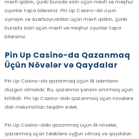
məxfi qidirin, çünki burada sizin üçün məxfi və məşhur
oyunlar tapa bilərsiniz. Pin Up Casino-da oyun
oynayın və Azərbaycanlılar üçün məxfi qidirin, çünki
burada sizin üçün məxfi və məşhur oyunlar tapa
bilərsiniz.
Pin Up Casino-da Qazanmaq
Üçün Növələr və Qaydalar
Pin Up Casino-da qazanmaq üçün ilk adımların
düzgün olmalıdır. Bu, qazanma şansını artırmaq üçün
kritikdir. Pin Up Casino-dakı qazanmaq üçün növələrə
dair məlumatları təqdim edək.
Pin Up Casino-dakı qazanmaq üçün ilk növələr,
qazanmaq üçün tələblərə uyğun olmaq və qaydaları