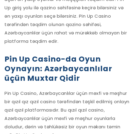
Up giriş yolu ilə qazino səhifəsinə keçirə bilərsiniz və
ən yaxşı oyunları seçə bilərsiniz. Pin Up Casino
tərəfindən təqdim olunan qazino səhifəsi,
Azərbaycanlılar üçün rahat və mürəkkəb olmayan bir
platforma təqdim edir.
Pin Up Casino-da Oyun
Oynayın: Azərbaycanlılar
üçün Muxtar Qidir
Pin Up Casino, Azərbaycanlılar üçün məxfi və məşhur
bir qızıl qız qızıl casino tərəfindən təşkil edilmiş onlayn
qızıl qızıl platformasıdır. Bu qızıl qızıl casino,
Azərbaycanlılar üçün məxfi və məşhur oyunlarla
doludur, dərin və təhlükəsiz bir oyun məkanı təmin