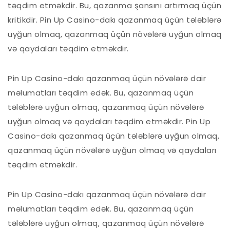
təqdim etməkdir. Bu, qazanma şansını artırmaq üçün
kritikdir. Pin Up Casino-dakı qazanmaq üçün tələblərə
uyğun olmaq, qazanmaq üçün növələrə uyğun olmaq
və qaydaları təqdim etməkdir.
Pin Up Casino-dakı qazanmaq üçün növələrə dair
məlumatları təqdim edək. Bu, qazanmaq üçün
tələblərə uyğun olmaq, qazanmaq üçün növələrə
uyğun olmaq və qaydaları təqdim etməkdir. Pin Up
Casino-dakı qazanmaq üçün tələblərə uyğun olmaq,
qazanmaq üçün növələrə uyğun olmaq və qaydaları
təqdim etməkdir.
Pin Up Casino-dakı qazanmaq üçün növələrə dair
məlumatları təqdim edək. Bu, qazanmaq üçün
tələblərə uyğun olmaq, qazanmaq üçün növələrə