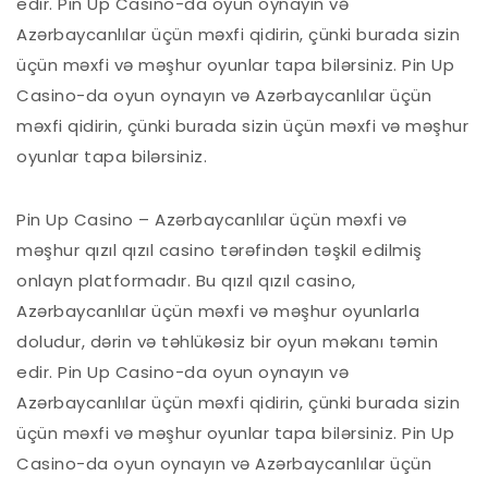
edir. Pin Up Casino-da oyun oynayın və
Azərbaycanlılar üçün məxfi qidirin, çünki burada sizin
üçün məxfi və məşhur oyunlar tapa bilərsiniz. Pin Up
Casino-da oyun oynayın və Azərbaycanlılar üçün
məxfi qidirin, çünki burada sizin üçün məxfi və məşhur
oyunlar tapa bilərsiniz.
Pin Up Casino – Azərbaycanlılar üçün məxfi və
məşhur qızıl qızıl casino tərəfindən təşkil edilmiş
onlayn platformadır. Bu qızıl qızıl casino,
Azərbaycanlılar üçün məxfi və məşhur oyunlarla
doludur, dərin və təhlükəsiz bir oyun məkanı təmin
edir. Pin Up Casino-da oyun oynayın və
Azərbaycanlılar üçün məxfi qidirin, çünki burada sizin
üçün məxfi və məşhur oyunlar tapa bilərsiniz. Pin Up
Casino-da oyun oynayın və Azərbaycanlılar üçün