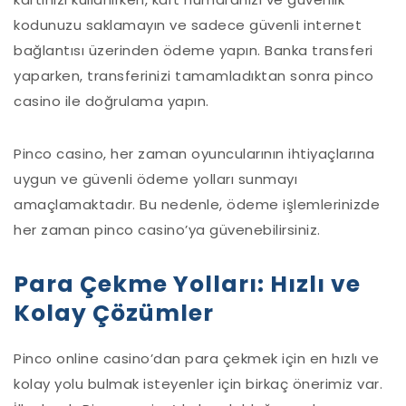
kodunuzu saklamayın ve sadece güvenli internet
bağlantısı üzerinden ödeme yapın. Banka transferi
yaparken, transferinizi tamamladıktan sonra pinco
casino ile doğrulama yapın.
Pinco casino, her zaman oyuncularının ihtiyaçlarına
uygun ve güvenli ödeme yolları sunmayı
amaçlamaktadır. Bu nedenle, ödeme işlemlerinizde
her zaman pinco casino’ya güvenebilirsiniz.
Para Çekme Yolları: Hızlı ve
Kolay Çözümler
Pinco online casino’dan para çekmek için en hızlı ve
kolay yolu bulmak isteyenler için birkaç önerimiz var.