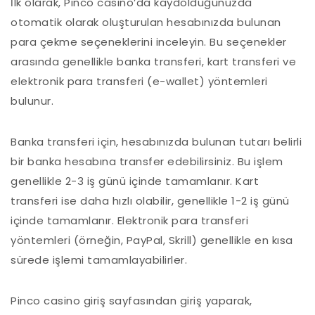
İlk olarak, Pinco casino’da kaydolduğunuzda
otomatik olarak oluşturulan hesabınızda bulunan
para çekme seçeneklerini inceleyin. Bu seçenekler
arasında genellikle banka transferi, kart transferi ve
elektronik para transferi (e-wallet) yöntemleri
bulunur.
Banka transferi için, hesabınızda bulunan tutarı belirli
bir banka hesabına transfer edebilirsiniz. Bu işlem
genellikle 2-3 iş günü içinde tamamlanır. Kart
transferi ise daha hızlı olabilir, genellikle 1-2 iş günü
içinde tamamlanır. Elektronik para transferi
yöntemleri (örneğin, PayPal, Skrill) genellikle en kısa
sürede işlemi tamamlayabilirler.
Pinco casino giriş sayfasından giriş yaparak,