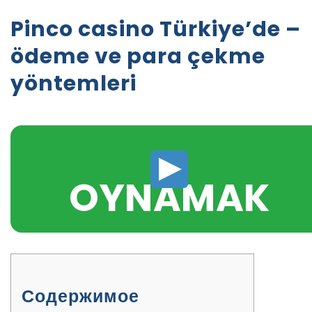
Pinco casino Türkiye’de –
Skip
to
ödeme ve para çekme
content
yöntemleri
OYNAMAK
Содержимое