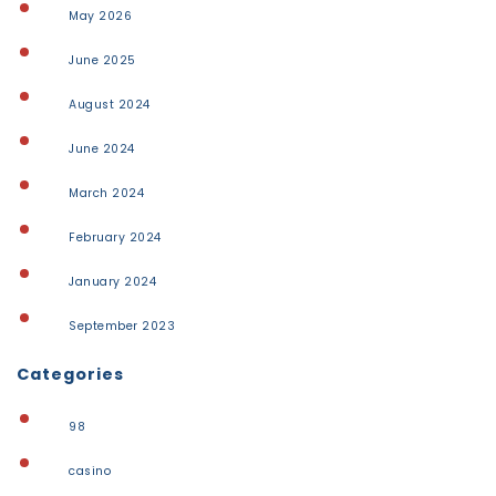
May 2026
June 2025
August 2024
June 2024
March 2024
February 2024
January 2024
September 2023
Categories
98
casino