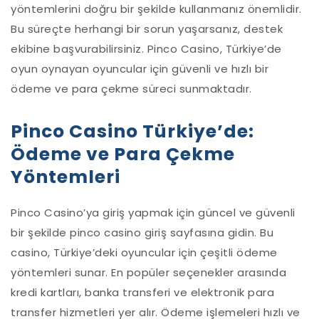
yöntemlerini doğru bir şekilde kullanmanız önemlidir.
Bu süreçte herhangi bir sorun yaşarsanız, destek
ekibine başvurabilirsiniz. Pinco Casino, Türkiye’de
oyun oynayan oyuncular için güvenli ve hızlı bir
ödeme ve para çekme süreci sunmaktadır.
Pinco Casino Türkiye’de:
Ödeme ve Para Çekme
Yöntemleri
Pinco Casino’ya giriş yapmak için güncel ve güvenli
bir şekilde pinco casino giriş sayfasına gidin. Bu
casino, Türkiye’deki oyuncular için çeşitli ödeme
yöntemleri sunar. En popüler seçenekler arasında
kredi kartları, banka transferi ve elektronik para
transfer hizmetleri yer alır. Ödeme işlemeleri hızlı ve