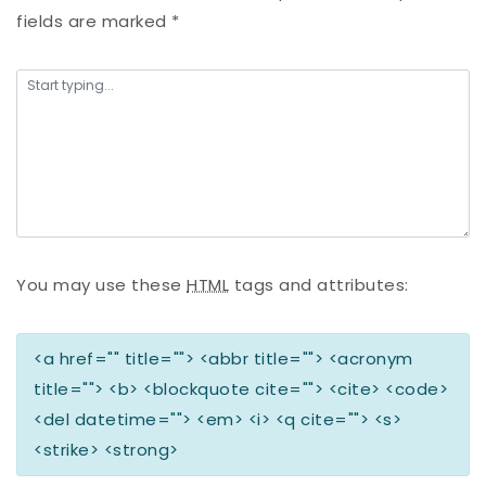
fields are marked
*
You may use these
HTML
tags and attributes:
<a href="" title=""> <abbr title=""> <acronym
title=""> <b> <blockquote cite=""> <cite> <code>
<del datetime=""> <em> <i> <q cite=""> <s>
<strike> <strong>