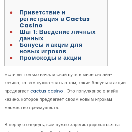
Приветствие и
регистрация в Cactus
Casino
Шаг 1: Введение личных
данных
Бонусы и акции для
новых игроков
Промокоды и акции
Если вы только начали свой путь в мире онлайн-
казино, то вам нужно знать о том, какие бонусы и акции
предлагает
cactus casino
. Это популярное онлайн-
казино, которое предлагает своим новым игрокам
множество преимуществ.
В первую очередь, вам нужно зарегистрироваться на