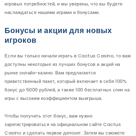
игровых потребностей, и мы уверены, что вы будете
наслаждаться нашими играми и бонусами.
Бонусы и акции для новых
игроков
Если вы только начали играть в Cactus Casino, то вам
доступны некоторые из лучших бонусов и акций на
рынке онлайн-казино. Вам предлагается
приветственный пакет, который включает в себя 100%
бонус до 5000 рублей, а также 100 бесплатных спин на
игры с высоким коэффициентом выигрыша.
Чтобы получить этот бонус, вам нужно
зарегистрироваться на официальном сайте Cactus
Casino и сделать первое депозит. Затем вы сможете