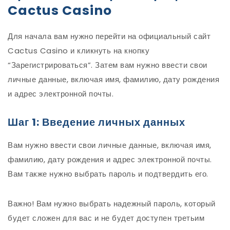
Cactus Casino
Для начала вам нужно перейти на официальный сайт
Cactus Casino и кликнуть на кнопку
“Зарегистрироваться”. Затем вам нужно ввести свои
личные данные, включая имя, фамилию, дату рождения
и адрес электронной почты.
Шаг 1: Введение личных данных
Вам нужно ввести свои личные данные, включая имя,
фамилию, дату рождения и адрес электронной почты.
Вам также нужно выбрать пароль и подтвердить его.
Важно! Вам нужно выбрать надежный пароль, который
будет сложен для вас и не будет доступен третьим