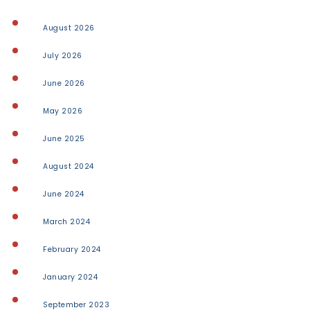
August 2026
July 2026
June 2026
May 2026
June 2025
August 2024
June 2024
March 2024
February 2024
January 2024
September 2023