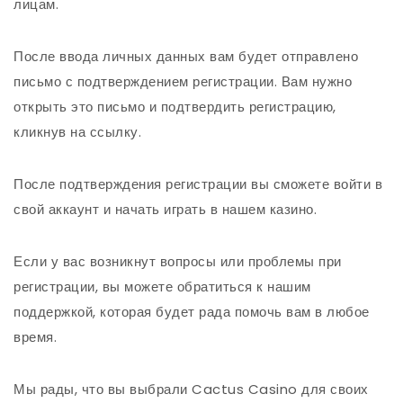
лицам.
После ввода личных данных вам будет отправлено
письмо с подтверждением регистрации. Вам нужно
открыть это письмо и подтвердить регистрацию,
кликнув на ссылку.
После подтверждения регистрации вы сможете войти в
свой аккаунт и начать играть в нашем казино.
Если у вас возникнут вопросы или проблемы при
регистрации, вы можете обратиться к нашим
поддержкой, которая будет рада помочь вам в любое
время.
Мы рады, что вы выбрали Cactus Casino для своих